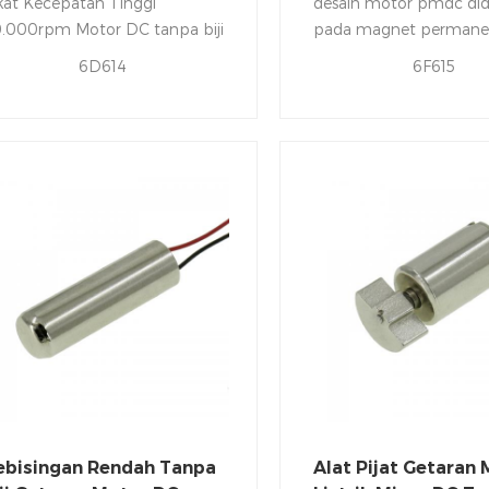
kat Kecepatan Tinggi
desain motor pmdc did
.000rpm Motor DC tanpa biji
pada magnet permane
rdiri dari jangkar yang
tempat medan luka un
6D614
6F615
rputar, dan stator stasioner.
memungkinkan motor 
lebih ringan, lebih ko
efisien dengan rentang
kecepatan yang lebih l
ebisingan Rendah Tanpa
Alat Pijat Getaran