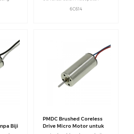
rancang
dengan mengubah tegangan
6C614
aya arus
operasi atau kekuatan magnet
bidang.
PMDC Brushed Coreless
pa Biji
Drive Micro Motor untuk
C
Quadcopters