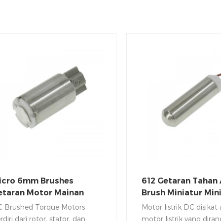
icro 6mm Brushes
612 Getaran Tahan 
etaran Motor Mainan
Brush Miniatur Min
MDC Tanpa April
Tanpa Biji
 Brushed Torque Motors
Motor listrik DC disikat
erdiri dari rotor, stator, dan
motor listrik yang dira