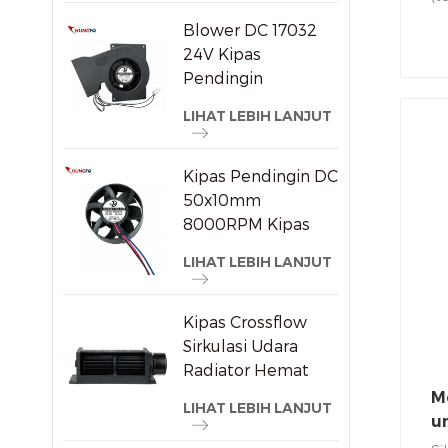
ci
Blower DC 17032
se
24V Kipas
si
Pendingin
be
Sentrifugal
LIHAT LEBIH LANJUT
Tekanan Statis
Tinggi
Kipas Pendingin DC
50x10mm
8000RPM Kipas
Aksial Tanpa Sikat
LIHAT LEBIH LANJUT
Berkecepatan
Tinggi untuk
Perangkat
Kipas Crossflow
Elektronik Kecil
Sirkulasi Udara
Radiator Hemat
Energi Plastik
Mo
LIHAT LEBIH LANJUT
u