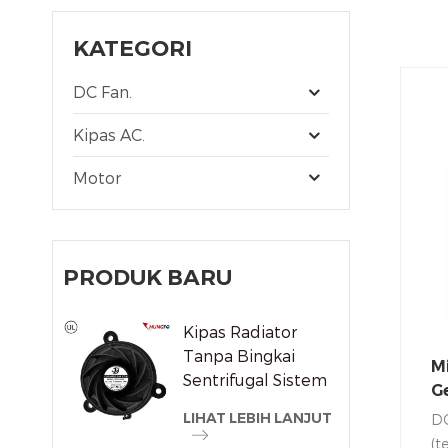
KATEGORI
DC Fan.
Kipas AC.
Motor
PRODUK BARU
Kipas Radiator
Tanpa Bingkai
M
Sentrifugal Sistem
G
Pendingin Udara
P
LIHAT LEBIH LANJUT
DC
DC/Ec
(t