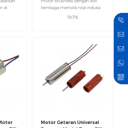
asarkan
motor brushless dengan koil
n di
tembaga memiliki nilai induksi
tuk
yang rendah dan respon cepat
7A716
yang
arus terhadap fluktuasi
mpak dan
tegangan
uas
 Motor
Motor Getaran Universal