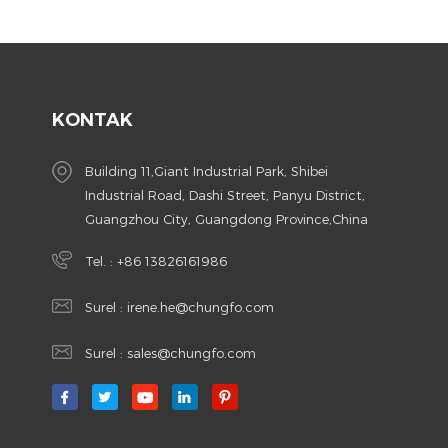
KONTAK
Building 11,Giant Industrial Park, Shibei
Industrial Road, Dashi Street, Panyu District,
Guangzhou City, Guangdong Province,China
Tel. :
+86 13826161986
Surel :
irene.he@chungfo.com
Surel :
sales@chungfo.com