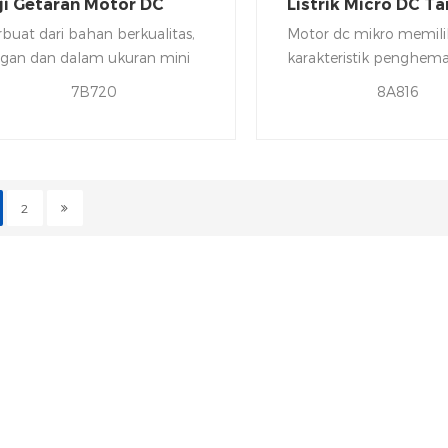
ji Getaran Motor DC
Listrik Micro DC Ta
kat Gigi Listrik
rbuat dari bahan berkualitas,
Motor dc mikro memili
ngan dan dalam ukuran mini
karakteristik penghem
energi yang luar biasa,
7B720
8A816
penghematan listrik, k
rendah, start tegangan
gaya getaran yang kua
efisiensi tinggi, penamp
halus dan ringan, yang
2
dengan mudah dipasan