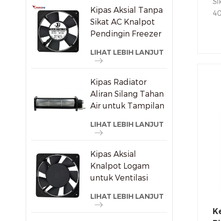
Si
Kipas Aksial Tanpa
40
Sikat AC Knalpot
te
Pendingin Freezer
be
120X120X25mm
LIHAT LEBIH LANJUT
Kipas Radiator
Aliran Silang Tahan
Air untuk Tampilan
Iklan
LIHAT LEBIH LANJUT
Kipas Aksial
Knalpot Logam
untuk Ventilasi
Kabinet Anggur
LIHAT LEBIH LANJUT
K