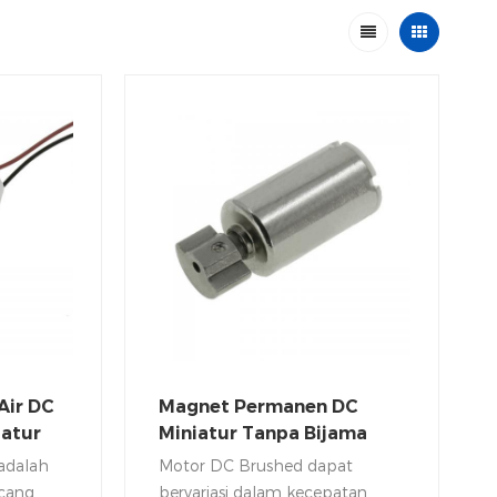
Air DC
Magnet Permanen DC
iatur
Miniatur Tanpa Bijama
Motor Vibrator Silent
 adalah
Motor DC Brushed dapat
ncang
bervariasi dalam kecepatan