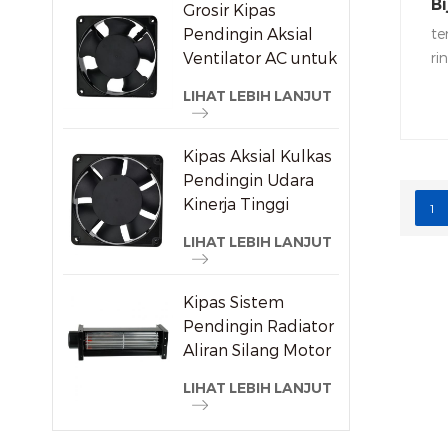
Bi
Grosir Kipas
Si
Pendingin Aksial
te
Ventilator AC untuk
ri
Pemasok Mesin Las
LIHAT LEBIH LANJUT
Kipas Aksial Kulkas
Pendingin Udara
Kinerja Tinggi
1
120x120x38mm
LIHAT LEBIH LANJUT
Kipas Sistem
Pendingin Radiator
Aliran Silang Motor
Listrik
LIHAT LEBIH LANJUT