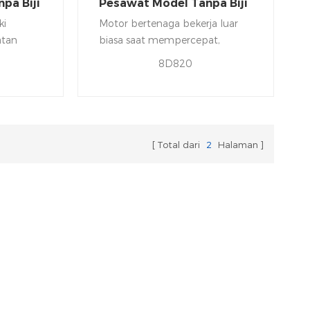
npa Biji
Pesawat Model Tanpa Biji
Sikat DC
ki
Motor bertenaga bekerja luar
atan
biasa saat mempercepat,
menambah atau mengurangi
8D820
ebisingan
ketinggian dengan cepat, dan
 rendah,
segera berhenti.
t dan
ilan
 dapat
Total dari
2
Halaman
g.