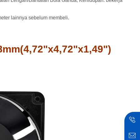
antalan Lengan/Bantalan Bola Ganda; Kehidupan: bekerja
eter lainnya sebelum membeli.
mm(4,72"x4,72"x1,49")