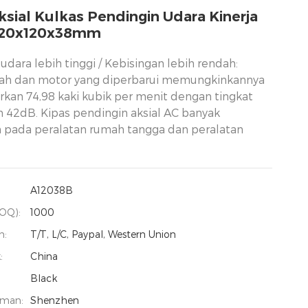
ksial Kulkas Pendingin Udara Kinerja
 120x120x38mm
 udara lebih tinggi / Kebisingan lebih rendah:
lah dan motor yang diperbarui memungkinkannya
kan 74,98 kaki kubik per menit dengan tingkat
n 42dB. Kipas pendingin aksial AC banyak
 pada peralatan rumah tangga dan peralatan
A12038B
OQ):
1000
n:
T/T, L/C, Paypal, Western Union
:
China
Black
iman:
Shenzhen