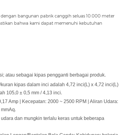
 dengan bangunan pabrik canggih seluas 10.000 meter
emastikan bahwa kami dapat memenuhi kebutuhan
i; atau sebagai kipas pengganti berbagai produk.
an kipas dalam inci adalah 4,72 inci(L) x 4,72 inci(L)
h 105,0 ± 0,5 mm / 4,13 inci.
0,17 Amp | Kecepatan: 2000 ~ 2500 RPM | Aliran Udara:
0 mmAq.
 udara dan mungkin terlalu keras untuk beberapa