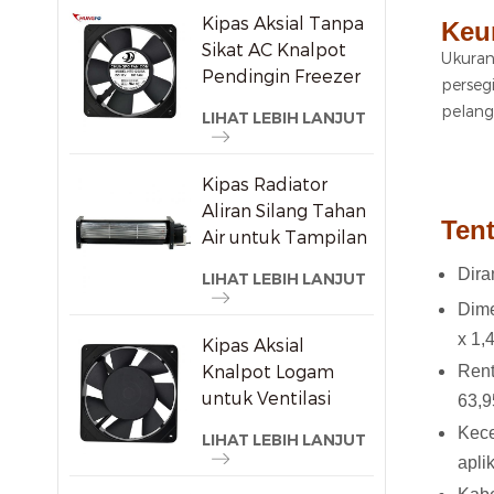
Kipas Aksial Tanpa
Keu
Sikat AC Knalpot
Ukuran
Pendingin Freezer
perseg
120X120X25mm
pelang
LIHAT LEBIH LANJUT
Kipas Radiator
Aliran Silang Tahan
Tent
Air untuk Tampilan
Iklan
Dira
LIHAT LEBIH LANJUT
Dime
x 1,
Kipas Aksial
Knalpot Logam
Rent
untuk Ventilasi
63,9
Kabinet Anggur
Kece
LIHAT LEBIH LANJUT
aplik