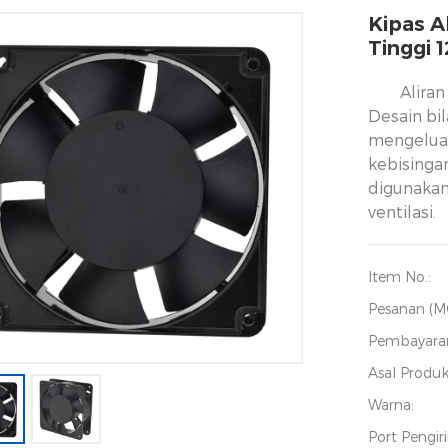
Kipas A
Tinggi
Aliran
Desain bi
mengeluar
kebisinga
digunakan
ventilasi.
Item No.:
Pesanan (M
Pembayara
Asal Produk
Warna:
Port Pengir