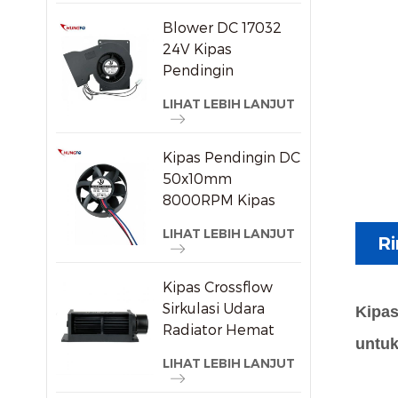
Blower DC 17032
24V Kipas
Pendingin
Sentrifugal
LIHAT LEBIH LANJUT
Tekanan Statis
Tinggi
Kipas Pendingin DC
50x10mm
8000RPM Kipas
Aksial Tanpa Sikat
LIHAT LEBIH LANJUT
Ri
Berkecepatan
Tinggi untuk
Perangkat
Kipas Crossflow
Elektronik Kecil
Sirkulasi Udara
Kipas
Radiator Hemat
untuk
Energi Plastik
LIHAT LEBIH LANJUT