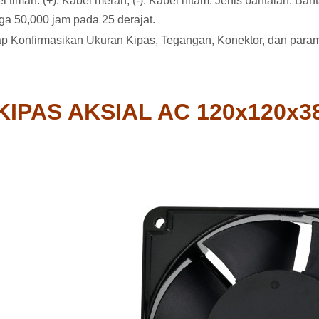
l timah: (+): Kabel merah; (-): Kabel hitam. Jenis bantalan: B
ga 50,000 jam pada 25 derajat.
p Konfirmasikan Ukuran Kipas, Tegangan, Konektor, dan param
KIPAS AKSIAL AC 120x120x38