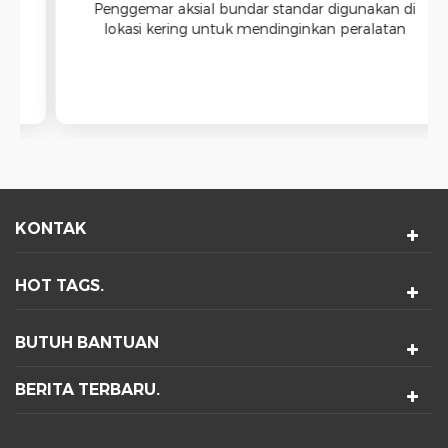
Penggemar aksial bundar standar digunakan di
lokasi kering untuk mendinginkan peralatan
dalam sebuah Enclosure. Ini Peralatan-
Pendinginan Penggemar memiliki perumahan
bundar yang sesuai dengan potongan melingkar
untuk instalasi
KONTAK
HOT TAGS.
BUTUH BANTUAN
BERITA TERBARU.