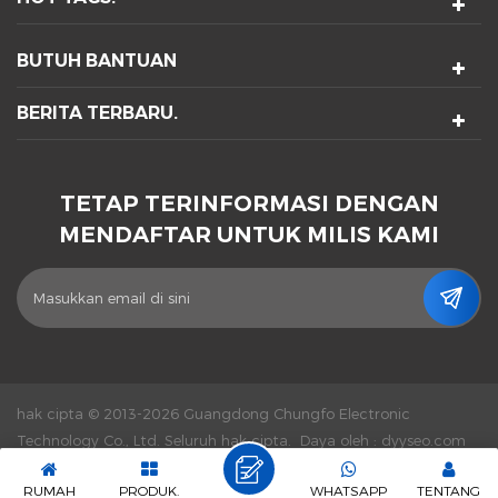
BUTUH BANTUAN
BERITA TERBARU.
TETAP TERINFORMASI DENGAN
MENDAFTAR UNTUK MILIS KAMI
hak cipta © 2013-2026 Guangdong Chungfo Electronic
Technology Co., Ltd. Seluruh hak cipta.
Daya oleh :
dyyseo.com
|
Sitemap.
|
XML
|
Kebijakan Pribadi
|
Jaringan IPv6 didukung
RUMAH
PRODUK.
WHATSAPP
TENTANG