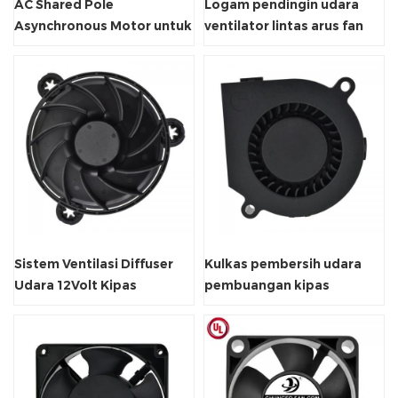
AC Shared Pole
Logam pendingin udara
Asynchronous Motor untuk
ventilator lintas arus fan
kipas pendingin
industri
Sistem Ventilasi Diffuser
Kulkas pembersih udara
Udara 12Volt Kipas
pembuangan kipas
Sentrifugal Tanpa Bingkai
ventilasi blower