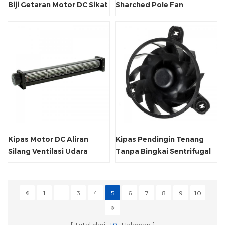
Biji Getaran Motor DC Sikat
Sharched Pole Fan
Gigi Listrik
Asynchronous Motor
Kipas Motor DC Aliran
Kipas Pendingin Tenang
Silang Ventilasi Udara
Tanpa Bingkai Sentrifugal
Seumur Hidup Panjang
Udara Bantalan
Bola/Selongsong
1
...
3
4
5
6
7
8
9
10
Total dari
10
Halaman