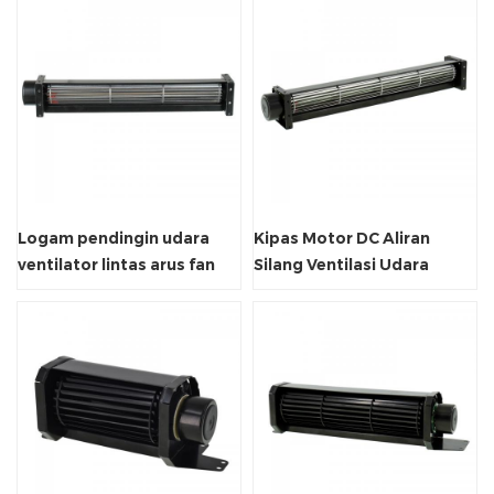
Logam pendingin udara
Kipas Motor DC Aliran
ventilator lintas arus fan
Silang Ventilasi Udara
industri
Seumur Hidup Panjang