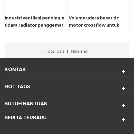
Industri ventilasi pendingin
Volume udara besar dc
udara radiator penggemar
motor crossflow untuk
crossflow
treadmill
Total dari
1
Halaman
KONTAK
HOT TAGS.
BUTUH BANTUAN
BERITA TERBARU.