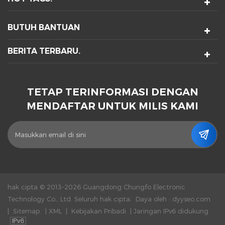
BUTUH BANTUAN
BERITA TERBARU.
TETAP TERINFORMASI DENGAN
MENDAFTAR UNTUK MILIS KAMI
hak cipta © 2013-2026 Guangdong Chungfo Electronic
Technology Co., Ltd. Seluruh hak cipta.
Daya oleh :
dyyseo.com
|
Sitemap.
|
XML
|
Kebijakan Pribadi
|
Jaringan IPv6 didukung