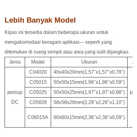
Lebih Banyak Model
Kipas ini tersedia dalam beberapa ukuran untuk
mengakomodasi beragam aplikasi— seperti yang
ditemukan di ruang sempit atau area yang sulit dijangkau.
Jenis
Model
Ukuran
Je
C04020
40x40x20mm(1,57"x1,57"x0,78")
C05015
50x50x15mm(1,96"x1,96"x0,59")
peniup
C05025
50x50x25mm(1,97"x1,97"x0,98")
pe
DC
C05828
58x58x28mm(2,28"x2,28"x1,10")
C06015A
60x60x15mm(2,36"x2,36"x0,59")