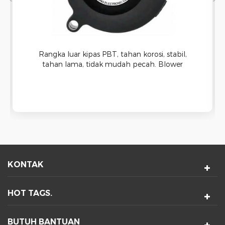
Rangka luar kipas PBT, tahan korosi, stabil,
tahan lama, tidak mudah pecah. Blower
sentrifugal berkecepatan tinggi sangat cocok
untuk mendinginkan heatsink pada ujung yang
panas, cetakan, atau kebutuhan pendinginan
lainnya.
KONTAK
HOT TAGS.
BUTUH BANTUAN