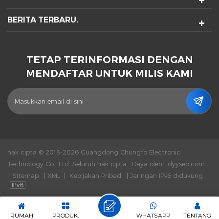
BERITA TERBARU.
TETAP TERINFORMASI DENGAN
MENDAFTAR UNTUK MILIS KAMI
hak cipta © 2013-2026 Guangdong Chungfo Electronic
Technology Co., Ltd. Seluruh hak cipta.
Daya oleh :
dyyseo.com
|
Sitemap.
|
XML
|
Kebijakan Pribadi
|
Jaringan IPv6 didukung
RUMAH
PRODUK.
WHATSAPP
TENTANG