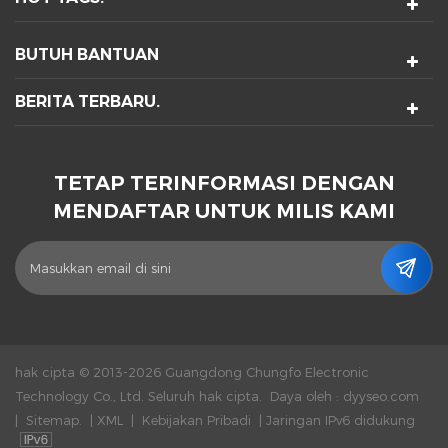
BUTUH BANTUAN
BERITA TERBARU.
TETAP TERINFORMASI DENGAN
MENDAFTAR UNTUK MILIS KAMI
hak cipta © 2013-2026 Guangdong Chungfo Electronic
Technology Co., Ltd. Seluruh hak cipta.
Daya oleh :
dyyseo.com
|
Sitemap.
|
XML
|
Kebijakan Pribadi
|
Jaringan IPv6 didukung