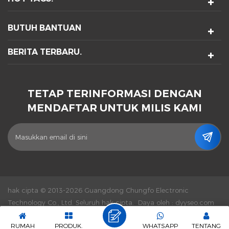
BUTUH BANTUAN
BERITA TERBARU.
TETAP TERINFORMASI DENGAN
MENDAFTAR UNTUK MILIS KAMI
hak cipta © 2013-2026 Guangdong Chungfo Electronic
Technology Co., Ltd. Seluruh hak cipta.
Daya oleh :
dyyseo.com
|
Sitemap.
|
XML
|
Kebijakan Pribadi
|
Jaringan IPv6 didukung
RUMAH
PRODUK.
WHATSAPP
TENTANG