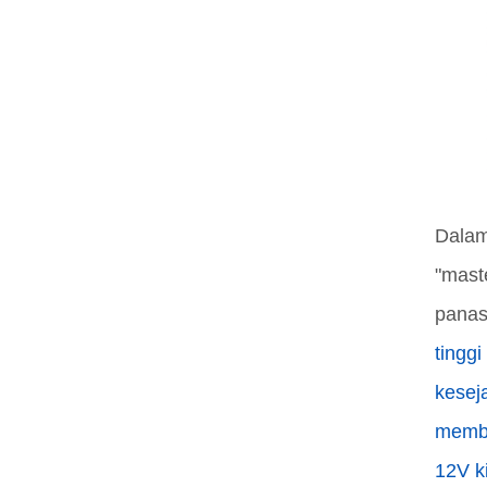
Dalam
"mast
panas
tinggi
kesej
memba
12V ki