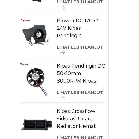
LIHAT LEBIH LANJUT
DC/Ec
Blower DC 17032
24V Kipas
Pendingin
Sentrifugal
LIHAT LEBIH LANJUT
Tekanan Statis
Tinggi
Kipas Pendingin DC
50x10mm
8000RPM Kipas
Aksial Tanpa Sikat
LIHAT LEBIH LANJUT
Berkecepatan
Tinggi untuk
Perangkat
Kipas Crossflow
Elektronik Kecil
Sirkulasi Udara
Radiator Hemat
Energi Plastik
LIHAT LEBIH LANJUT