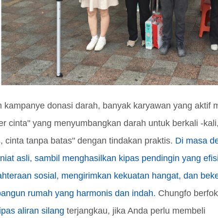
 kampanye donasi darah, banyak karyawan yang aktif m
er cinta" yang menyumbangkan darah untuk berkali -kali
, cinta tanpa batas" dengan tindakan praktis.
Di masa de
 niat asli, sambil menghasilkan kipas pendingin yang efis
ahteraan sosial, mengirimkan kekuatan hangat, dan bek
ngun rumah yang harmonis dan indah.
Chungfo berfo
pas aliran silang
terjangkau, jika Anda perlu membeli