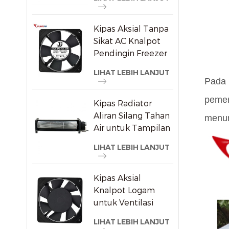
Kipas Aksial Tanpa
Sikat AC Knalpot
Pendingin Freezer
120X120X25mm
LIHAT LEBIH LANJUT
Pada 
pemer
Kipas Radiator
Aliran Silang Tahan
menun
Air untuk Tampilan
Iklan
LIHAT LEBIH LANJUT
Kipas Aksial
Knalpot Logam
untuk Ventilasi
Kabinet Anggur
LIHAT LEBIH LANJUT