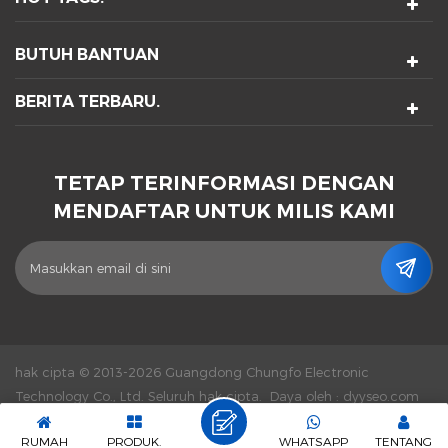
BUTUH BANTUAN
BERITA TERBARU.
TETAP TERINFORMASI DENGAN
MENDAFTAR UNTUK MILIS KAMI
hak cipta © 2013-2026 Guangdong Chungfo Electronic
Technology Co., Ltd. Seluruh hak cipta.
Daya oleh :
dyyseo.com
|
Sitemap.
|
XML
|
Kebijakan Pribadi
|
Jaringan IPv6 didukung
RUMAH
PRODUK.
WHATSAPP
TENTANG